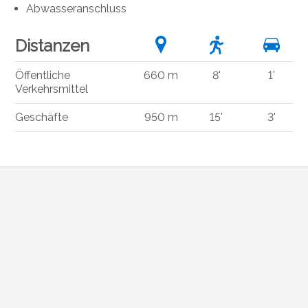
Abwasseranschluss
Distanzen
Öffentliche
660 m
8'
1'
Verkehrsmittel
Geschäfte
950 m
15'
3'